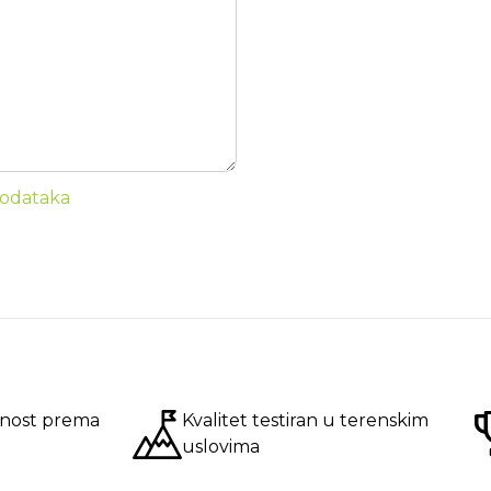
 podataka
nost prema
Kvalitet testiran u terenskim
uslovima