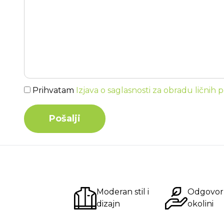
Prihvatam
Izjava o saglasnosti za obradu ličnih
Pošalji
Moderan stil i
Odgovor
dizajn
okolini