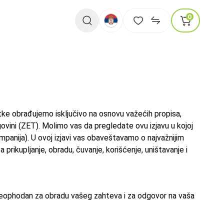
0
atke obrađujemo isključivo na osnovu važećih propisa,
vini (ZET). Molimo vas da pregledate ovu izjavu u kojoj
nija). U ovoj izjavi vas obaveštavamo o najvažnijim
kupljanje, obradu, čuvanje, korišćenje, uništavanje i
 neophodan za obradu vašeg zahteva i za odgovor na vaša