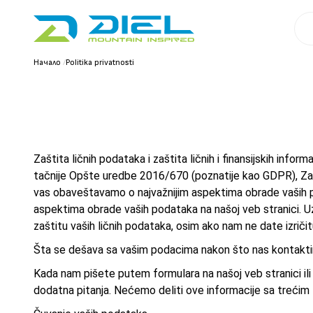
Начало
/
Politika privatnosti
Zaštita ličnih podataka i zaštita ličnih i finansijskih in
tačnije Opšte uredbe 2016/670 (poznatije kao GDPR), Zako
vas obaveštavamo o najvažnijim aspektima obrade vaših p
aspektima obrade vaših podataka na našoj veb stranici. Uz
zaštitu vaših ličnih podataka, osim ako nam ne date izriči
Šta se dešava sa vašim podacima nakon što nas kontakti
Kada nam pišete putem formulara na našoj veb stranici i
dodatna pitanja. Nećemo deliti ove informacije sa trećim 