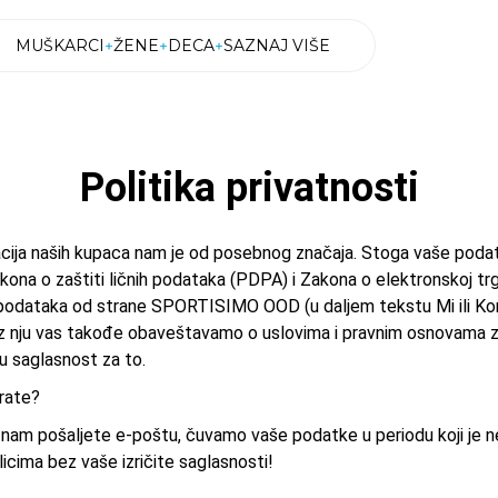
MUŠKARCI
ŽENE
DECA
SAZNAJ VIŠE
MUŠKARCI
ŽENE
DECA
SAZNAJ VIŠE
Politika privatnosti
formacija naših kupaca nam je od posebnog značaja. Stoga vaše pod
na o zaštiti ličnih podataka (PDPA) i Zakona o elektronskoj trgo
odataka od strane SPORTISIMO OOD (u daljem tekstu Mi ili Kompa
 nju vas takođe obaveštavamo o uslovima i pravnim osnovama za pri
tu saglasnost za to.
rate?
li nam pošaljete e-poštu, čuvamo vaše podatke u periodu koji je
licima bez vaše izričite saglasnosti!