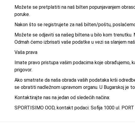
Možete se pretplatiti na naš bilten popunjavanjem obrasc
poruke.
Nakon što se registrujete za naš bilten/poštu, poslaćem
Možete se odjaviti sa našeg biltena u bilo kom trenutku.
Odmah ćemo izbrisati vaše podatke u vezi sa slanjem naš
Vaša prava
Imate pravo pristupa vašim podacima koje obrađujemo, kao 
prigovor.
Ako smatrate da naša obrada vaših podataka krši odredbe 
se obratiti nadležnom upravnom organu. U Bugarskoj je to 
Kontaktirajte nas na jedan od sledećih načina:
SPORTISIMO OOD, kontakt podaci: Sofija 1000 ul. PORT