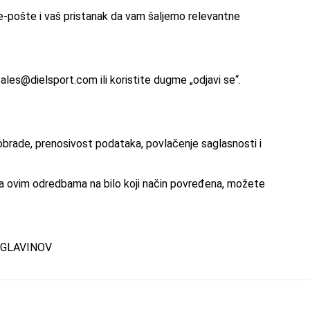
 e-pošte i vaš pristanak da vam šaljemo relevantne
sales@dielsport.com
ili koristite dugme „odjavi se“.
obrade, prenosivost podataka, povlačenje saglasnosti i
ma ovim odredbama na bilo koji način povređena, možete
 GLAVINOV