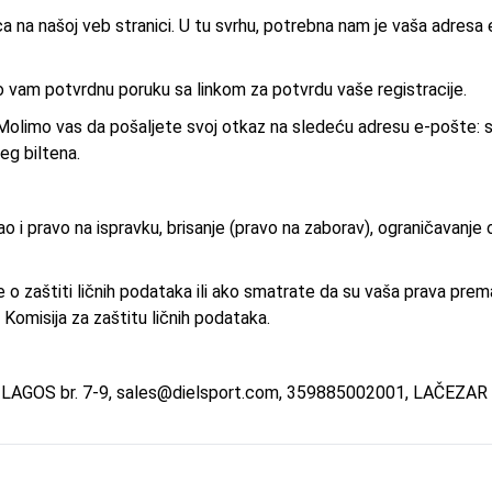
a na našoj veb stranici. U tu svrhu, potrebna nam je vaša adresa
o vam potvrdnu poruku sa linkom za potvrdu vaše registracije.
 Molimo vas da pošaljete svoj otkaz na sledeću adresu e-pošte:
eg biltena.
i pravo na ispravku, brisanje (pravo na zaborav), ograničavanje 
o zaštiti ličnih podataka ili ako smatrate da su vaša prava pre
Komisija za zaštitu ličnih podataka.
 LAGOS br. 7-9,
sales@dielsport.com
, 359885002001, LAČEZAR