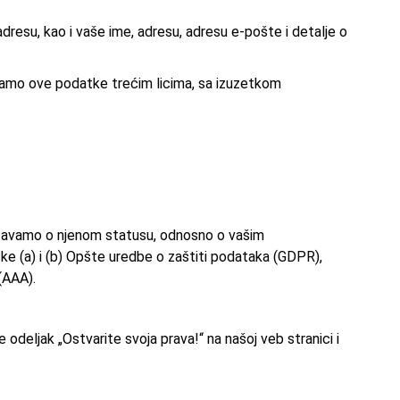
dresu, kao i vaše ime, adresu, adresu e-pošte i detalje o
amo ove podatke trećim licima, sa izuzetkom
štavamo o njenom statusu, odnosno o vašim
čke (a) i (b) Opšte uredbe o zaštiti podataka (GDPR),
(AAA).
 odeljak „Ostvarite svoja prava!“ na našoj veb stranici i