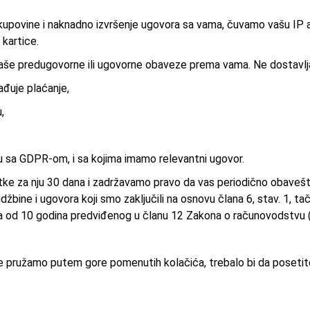
i kupovine i naknadno izvršenje ugovora sa vama, čuvamo vašu IP a
 kartice.
naše predugovorne ili ugovorne obaveze prema vama. Ne dostavlj
đuje plaćanje,
,
du sa GDPR-om, i sa kojima imamo relevantni ugovor.
tke za nju 30 dana i zadržavamo pravo da vas periodično obave
bine i ugovora koji smo zaključili na osnovu člana 6, stav. 1, ta
 od 10 godina predviđenog u članu 12 Zakona o računovodstvu 
oje pružamo putem gore pomenutih kolačića, trebalo bi da posetite