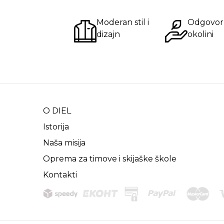
Moderan stil i
Odgovor
dizajn
okolini
O DIEL
Istorija
Naša misija
Oprema za timove i skijaške škole
Kontakti