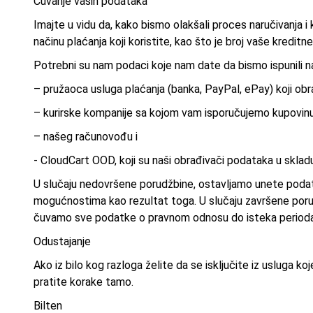
Čuvanje vaših podataka
Imajte u vidu da, kako bismo olakšali proces naručivanja 
načinu plaćanja koji koristite, kao što je broj vaše kreditne
Potrebni su nam podaci koje nam date da bismo ispunili 
– pružaoca usluga plaćanja (banka, PayPal, ePay) koji obra
– kurirske kompanije sa kojom vam isporučujemo kupovinu
– našeg računovođu i
- CloudCart OOD, koji su naši obrađivači podataka u skla
U slučaju nedovršene porudžbine, ostavljamo unete poda
mogućnostima kao rezultat toga. U slučaju završene porudž
čuvamo sve podatke o pravnom odnosu do isteka perioda
Odustajanje
Ako iz bilo kog razloga želite da se isključite iz usluga k
pratite korake tamo.
Bilten