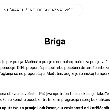
MUŠKARCI
ŽENE
DECA
SAZNAJ VIŠE
MUŠKARCI
ŽENE
DECA
SAZNAJ VIŠE
Briga
rlju pre pranja. Mašinsko pranje u normalnoj mašini za pranje veš
eporučuje. DIEL preporučuje upotrebu posebnih deterdženata za vo
glanje se ne preporučuje. Međutim, peglanje na niskoj temperatu
ra obaviti na vešalici. Pažljiva upotreba fena za kosu je takođe
može se koristiti poseban tretman impregnacije i sprej bez siliko
uputstva za pranje i održavanje u zavisnosti od korišćenih 