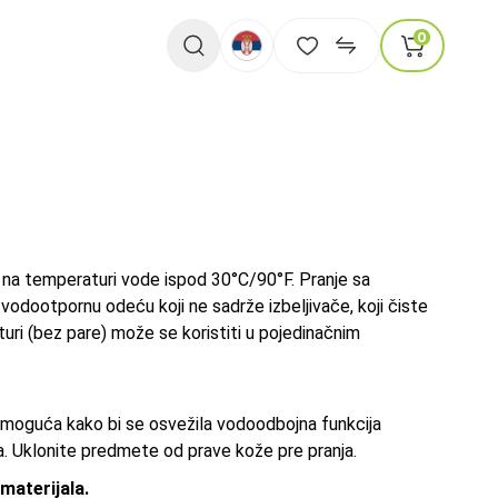
0
a na temperaturi vode ispod 30°C/90°F. Pranje sa
dootpornu odeću koji ne sadrže izbeljivače, koji čiste
ri (bez pare) može se koristiti u pojedinačnim
 moguća kako bi se osvežila vodoodbojna funkcija
na. Uklonite predmete od prave kože pre pranja.
materijala.