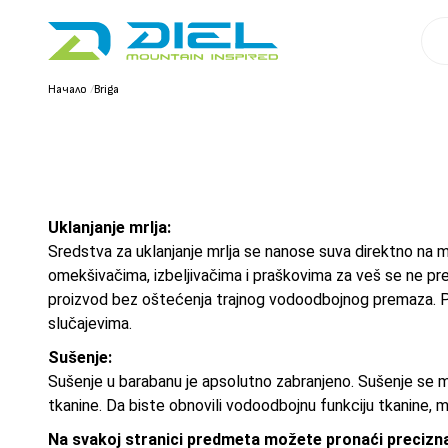
Начало
/
Briga
Uklanjanje mrlja:
Sredstva za uklanjanje mrlja se nanose suva direktno na m
omekšivačima, izbeljivačima i praškovima za veš se ne pr
proizvod bez oštećenja trajnog vodoodbojnog premaza. Pe
slučajevima.
Sušenje:
Sušenje u barabanu je apsolutno zabranjeno. Sušenje se mo
tkanine. Da biste obnovili vodoodbojnu funkciju tkanine, 
Na svakoj stranici predmeta možete pronaći precizna 