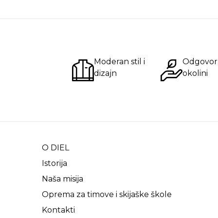
Moderan stil i
Odgovor
dizajn
okolini
O DIEL
Istorija
Naša misija
Oprema za timove i skijaške škole
Kontakti