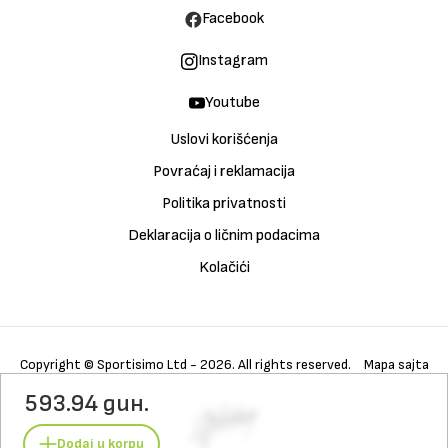
Facebook
Instagram
Youtube
Uslovi korišćenja
Povraćaj i reklamacija
Politika privatnosti
Deklaracija o ličnim podacima
Kolačići
Copyright © Sportisimo Ltd - 2026. All rights reserved.
Mapa sajta
593.94 дин.
Kupi
Galerija
Detalji
Karakteristike
Materijali
Tehnologija
Nega
Dodaj u korpu