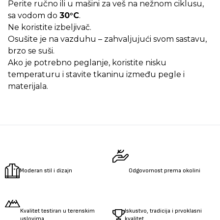
Perite ručno ili u mašini za veš na nežnom ciklusu,
sa vodom do
30°C
.
Ne koristite izbeljivač.
Osušite je na vazduhu – zahvaljujući svom sastavu,
brzo se suši.
Ako je potrebno peglanje, koristite nisku
temperaturu i stavite tkaninu između pegle i
materijala.
Moderan stil i dizajn
Odgovornost prema okolini
Kvalitet testiran u terenskim
Iskustvo, tradicija i prvoklasni
uslovima
kvalitet