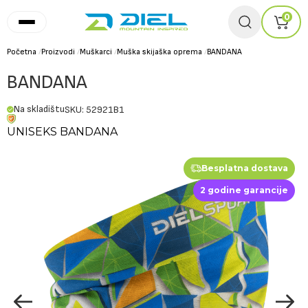
0
Početna
/
Proizvodi
/
Muškarci
/
Muška skijaška oprema
/
BANDANA
BANDANA
Na skladištu
SKU: 52921B1
UNISEKS BANDANA
Besplatna dostava
2 godine garancije