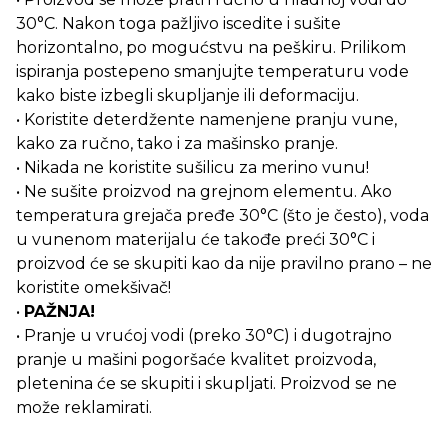
30°C. Nakon toga pažljivo iscedite i sušite
horizontalno, po mogućstvu na peškiru. Prilikom
ispiranja postepeno smanjujte temperaturu vode
kako biste izbegli skupljanje ili deformaciju.
• Koristite deterdžente namenjene pranju vune,
kako za ručno, tako i za mašinsko pranje.
• Nikada ne koristite sušilicu za merino vunu!
• Ne sušite proizvod na grejnom elementu. Ako
temperatura grejača pređe 30°C (što je često), voda
u vunenom materijalu će takođe preći 30°C i
proizvod će se skupiti kao da nije pravilno prano – ne
koristite omekšivač!
•
PAŽNJA!
• Pranje u vrućoj vodi (preko 30°C) i dugotrajno
pranje u mašini pogoršaće kvalitet proizvoda,
pletenina će se skupiti i skupljati. Proizvod se ne
može reklamirati.