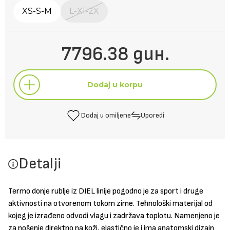
XS-S-M
L-Xl-2X
7796.38 дин.
Dodaj u korpu
Dodaj u omiljene
Uporedi
Dodaj u korpu
Detalji
Dodaj u omiljene
Uporedi
Termo donje rublje iz DIEL linije pogodno je za sport i druge
aktivnosti na otvorenom tokom zime. Tehnološki materijal od
kojeg je izrađeno odvodi vlagu i zadržava toplotu. Namenjeno je
za nošenje direktno na koži, elastično je i ima anatomski dizajn