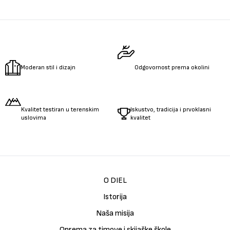
Moderan stil i dizajn
Odgovornost prema okolini
Kvalitet testiran u terenskim
Iskustvo, tradicija i prvoklasni
uslovima
kvalitet
O DIEL
Istorija
Naša misija
Oprema za timove i skijaške škole