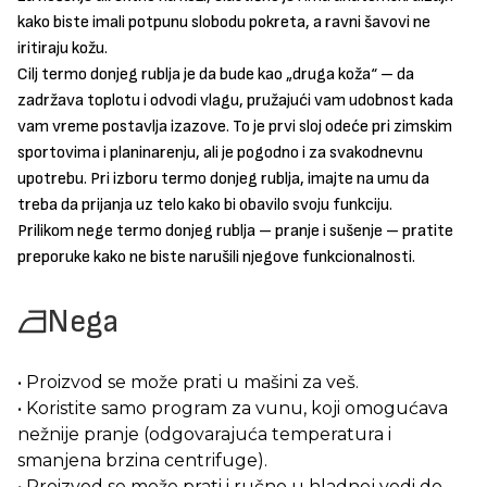
kako biste imali potpunu slobodu pokreta, a ravni šavovi ne
iritiraju kožu.
Cilj termo donjeg rublja je da bude kao „druga koža“ – da
zadržava toplotu i odvodi vlagu, pružajući vam udobnost kada
vam vreme postavlja izazove. To je prvi sloj odeće pri zimskim
sportovima i planinarenju, ali je pogodno i za svakodnevnu
upotrebu. Pri izboru termo donjeg rublja, imajte na umu da
treba da prijanja uz telo kako bi obavilo svoju funkciju.
Prilikom nege termo donjeg rublja – pranje i sušenje – pratite
preporuke kako ne biste narušili njegove funkcionalnosti.
Nega
• Proizvod se može prati u mašini za veš.
• Koristite samo program za vunu, koji omogućava
nežnije pranje (odgovarajuća temperatura i
smanjena brzina centrifuge).
• Proizvod se može prati i ručno u hladnoj vodi do