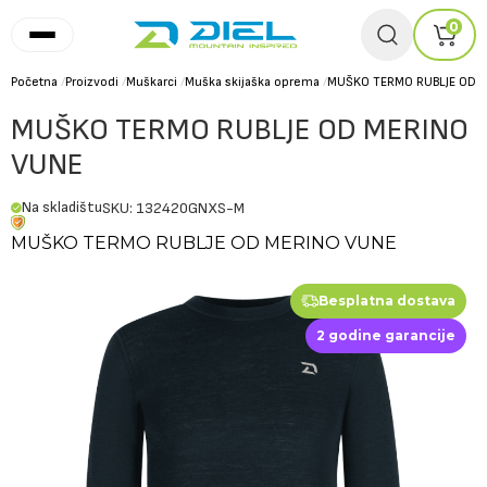
0
Početna
/
Proizvodi
/
Muškarci
/
Muška skijaška oprema
/
MUŠKO TERMO RUBLJE OD 
MUŠKO TERMO RUBLJE OD MERINO
VUNE
Na skladištu
SKU: 132420GNXS-M
MUŠKO TERMO RUBLJE OD MERINO VUNE
Besplatna dostava
2 godine garancije