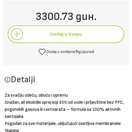
3300.73 дин.
Dodaj u korpu
Dodaj u omiljene
Uporedi
Dodaj u korpu
Detalji
Dodaj u omiljene
Uporedi
Za svačiju odeću, obuću i opremu
Snažan, ali ekološki sprej koji štiti od vode i prljavštine bez PFC,
pogonskih gasova ili rastvarača – formula sa 100% aktivnih
sastojaka
Pogodan za sve materijale, uključujući osetljive membranske
tkanine