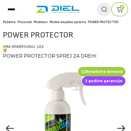
0
Početna
/
Proizvodi
/
Muškarci
/
Muška skijaška oprema
/
POWER PROTECTOR
POWER PROTECTOR
Na skladištu
SKU: 103
POWER PROTECTOR SPREJ ZA DREHI
Besplatna dostava
2 godine garancije