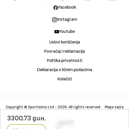
Facebook
Instagram
Youtube
Uslovi korišćenja
Povraćaj i reklamacija
Politika privatnosti
Deklaracija o ličnim podacima
Kolačići
Copyright © Sportisimo Ltd - 2026. All rights reserved.
Mapa sajta
3300.73 дин.
Kupi
Galerija
Detalji
Karakteristike
Materijali
Tehnologija
Nega