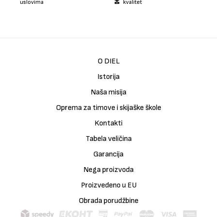
uslovima
kvalitet
O DIEL
Istorija
Naša misija
Oprema za timove i skijaške škole
Kontakti
Tabela veličina
Garancija
Nega proizvoda
Proizvedeno u EU
Obrada porudžbine