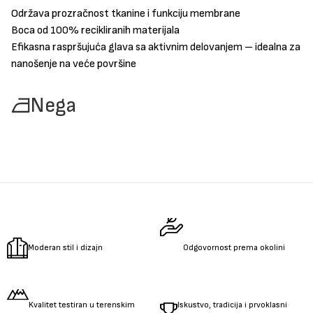
Održava prozračnost tkanine i funkciju membrane
Boca od 100% recikliranih materijala
Efikasna raspršujuća glava sa aktivnim delovanjem – idealna za
nanošenje na veće površine
Nega
Moderan stil i dizajn
Odgovornost prema okolini
Kvalitet testiran u terenskim
Iskustvo, tradicija i prvoklasni