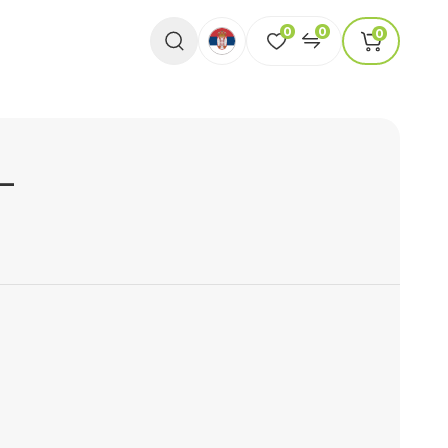
0
0
0
L