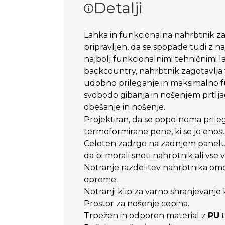
Detalji
Lahka in funkcionalna nahrbtnik za
pripravljen, da se spopade tudi z na
najbolj funkcionalnimi tehničnimi l
backcountry, nahrbtnik zagotavlja v
udobno prileganje in maksimalno 
svobodo gibanja in nošenjem prtlj
obešanje in nošenje.
Projektiran, da se popolnoma prileg
termoformirane pene, ki se jo enosta
Celoten zadrgo na zadnjem panelu
da bi morali sneti nahrbtnik ali vse
Notranje razdelitev nahrbtnika om
opreme.
Notranji klip za varno shranjevanje 
Prostor za nošenje cepina.
Trpežen in odporen material z
PU
t