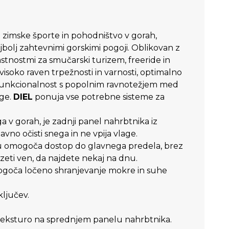
 zimske športe in pohodništvo v gorah,
jbolj zahtevnimi gorskimi pogoji. Oblikovan z
astnostmi za smučarski turizem, freeride in
isoko raven trpežnosti in varnosti, optimalno
funkcionalnost s popolnim ravnotežjem med
age.
DIEL
ponuja vse potrebne sisteme za
a v gorah, je zadnji panel nahrbtnika iz
vno očisti snega in ne vpija vlage.
 omogoča dostop do glavnega predela, brez
 vzeti ven, da najdete nekaj na dnu.
ogoča ločeno shranjevanje mokre in suhe
ključev.
eksturo na sprednjem panelu nahrbtnika.