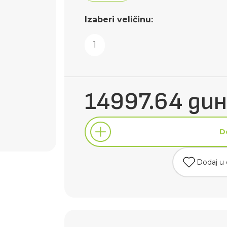
Izaberi veličinu:
1
14997.64 дин
D
Dodaj u 
D
Dodaj u 