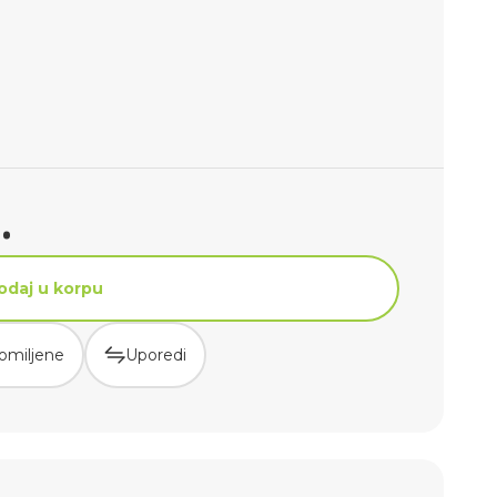
.
odaj u korpu
omiljene
Uporedi
odaj u korpu
omiljene
Uporedi