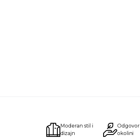
Moderan stil i
Odgovor
dizajn
okolini