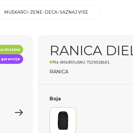
MUŠKARCI
ŽENE
DECA
SAZNAJ VIŠE
MUŠKARCI
ŽENE
DECA
SAZNAJ VIŠE
RANICA DIE
na dostava
 garancije
Na skladištu
SKU: 712301BLK1
RANICA
Boja