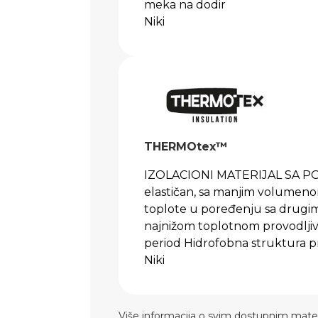
meka na dodir
Niki
THERMOtex™
IZOLACIONI MATERIJAL SA P
elastičan, sa manjim volumenom
toplote u poređenju sa drugim 
najnižom toplotnom provodlji
period Hidrofobna struktura p
Niki
Više informacija o svim dostupnim mate