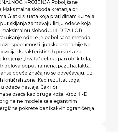
NALNOG KROJENJA Poboljšane
e Maksimalna sloboda kretanja pri
a Glatki silueta koja prati dinamiku tela
put skijanja zahtevaju liniju odeće koja
a maksimalnu slobodu. III-D TAILOR –
nstruisanje odeće je poboljšana metoda
bzir specifičnosti ljudske anatomije.Na
pozicija i karakterističnih pokreta za
o krojenje „hvata“ celokupan oblik tela,
tih delova poput ramena, pazuha, lakta,
rmanse odeće značajno se povećavaju, uz
 kritičnih zona. Kao rezultat toga,
u odeće nestaje. Čak i pri
ma se oseća kao druga koža. Kroz III-D
a originalne modele sa elegantnim
ergične pokrete bez ikakvih ograničenja