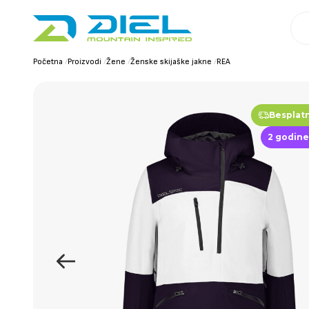
Početna
/
Proizvodi
/
Žene
/
Ženske skijaške jakne
/
REA
Besplat
2 godine