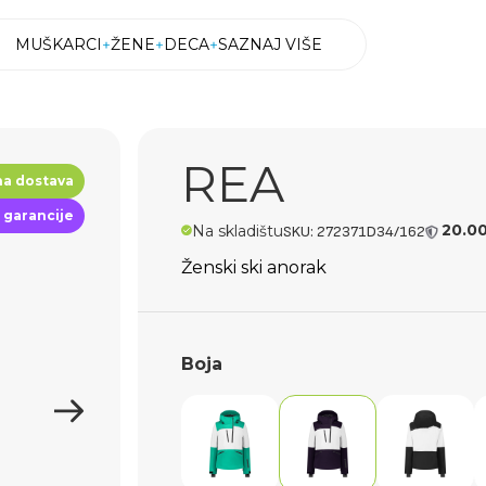
MUŠKARCI
ŽENE
DECA
SAZNAJ VIŠE
MUŠKARCI
ŽENE
DECA
SAZNAJ VIŠE
REA
na dostava
 garancije
20.0
Na skladištu
SKU: 272371D34/162
Ženski ski anorak
Boja