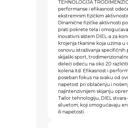
TEHNOLOGIJA TRODIMENZIO
performanse i efikasnost odeć
ekstremnim fizičkim aktivnostim
Dinamične fizičke aktivnosti po
prati pokrete tela i omogućav
inovativni sistem DIEL-a za ko
krojenja tkanine koja uzima u o
osnovu istraživanja specifičnih 
skijaški sport, trodimenzionaln
deleći odeću na oko 20 različi
kolena itd. Efikasnost i perfo
poseban fokus na svaku od ovih
napetost pri oblačenju i nošenj
najintenzivnijem skijanju opre
Tailor tehnologiju, DIEL stvar
siluetom, koji omogućavaju en
ili napetosti.