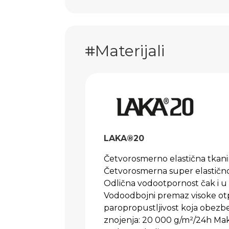
Materijali
LAKA®20
Četvorosmerno elastična tka
Četvorosmerna super elastično
Odlična vodootpornost čak i 
Vodoodbojni premaz visoke ot
paropropustljivost koja obezb
znojenja: 20 000 g/m²/24h Mak