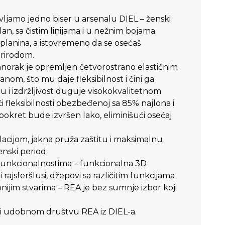
vljamo jedno biser u arsenalu DIEL – ženski
n, sa čistim linijama i u nežnim bojama.
 planina, a istovremeno da se osećaš
prirodom.
anorak je opremljen četvorostrano elastičnim
m, što mu daje fleksibilnost i čini ga
 i izdržljivost duguje visokokvalitetnom
 fleksibilnosti obezbeđenoj sa 85% najlona i
okret bude izvršen lako, eliminišući osećaj
ijom, jakna pruža zaštitu i maksimalnu
nski period.
unkcionalnostima – funkcionalna 3D
 rajsferšlusi, džepovi sa različitim funkcijama
nijim stvarima – REA je bez sumnje izbor koji
 i udobnom društvu REA iz DIEL-a.