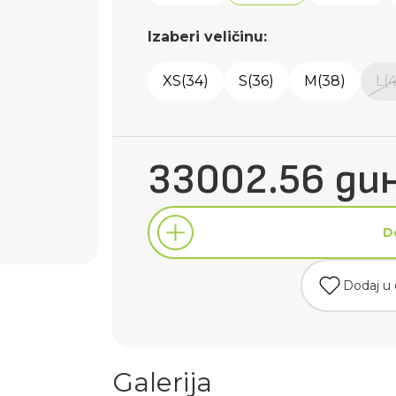
Izaberi veličinu:
XS(34)
S(36)
M(38)
L(
33002.56 дин
D
Dodaj u 
D
Galerija
Dodaj u 