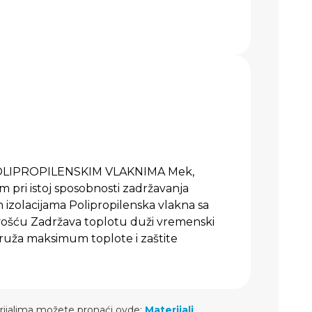
OLIPROPILENSKIM VLAKNIMA Mek,
 pri istoj sposobnosti zadržavanja
izolacijama Polipropilenska vlakna sa
vošću Zadržava toplotu duži vremenski
ruža maksimum toplote i zaštite
rijalima možete pronaći ovde:
Materijali