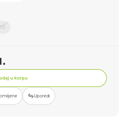
40)
.
odaj u korpu
omiljene
Uporedi
odaj u korpu
omiljene
Uporedi