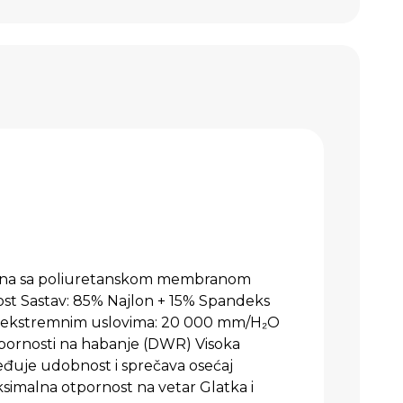
nina sa poliuretanskom membranom
st Sastav: 85% Najlon + 15% Spandeks
u ekstremnim uslovima: 20 000 mm/H₂O
pornosti na habanje (DWR) Visoka
eđuje udobnost i sprečava osećaj
simalna otpornost na vetar Glatka i