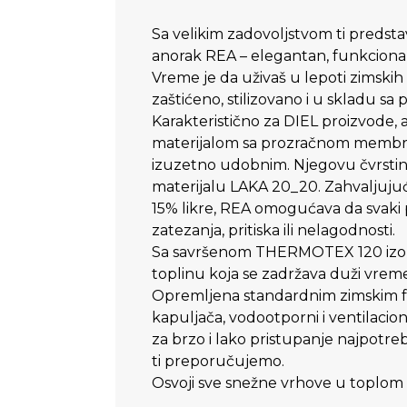
Sa velikim zadovoljstvom ti predsta
anorak REA – elegantan, funkcionala
Vreme je da uživaš u lepoti zimskih
zaštićeno, stilizovano i u skladu sa 
Karakteristično za DIEL proizvode, 
materijalom sa prozračnom membrano
izuzetno udobnim. Njegovu čvrstinu
materijalu LAKA 20_20. Zahvaljujući
15% likre, REA omogućava da svaki p
zatezanja, pritiska ili nelagodnosti.
Sa savršenom THERMOTEX 120 izolac
toplinu koja se zadržava duži vreme
Opremljena standardnim zimskim f
kapuljača, vodootporni i ventilacioni
za brzo i lako pristupanje najpotreb
ti preporučujemo.
Osvoji sve snežne vrhove u toplom