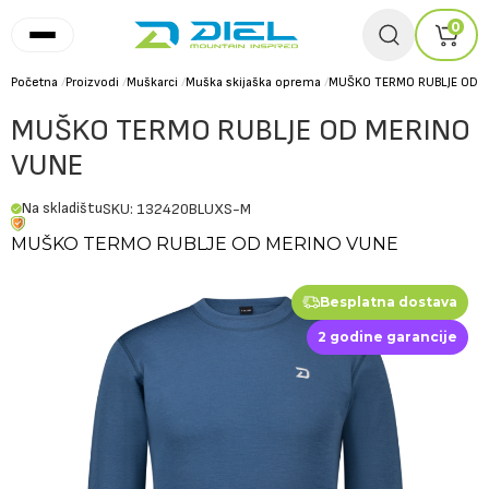
0
Početna
/
Proizvodi
/
Muškarci
/
Muška skijaška oprema
/
MUŠKO TERMO RUBLJE OD 
MUŠKO TERMO RUBLJE OD MERINO
VUNE
Na skladištu
SKU: 132420BLUXS-M
MUŠKO TERMO RUBLJE OD MERINO VUNE
Besplatna dostava
2 godine garancije