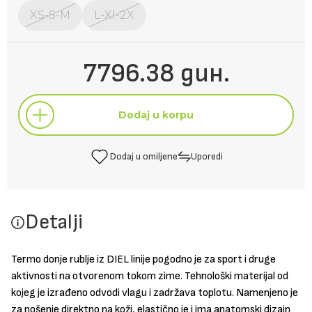
XS-S-M
L-Xl-2X
7796.38 дин.
Dodaj u korpu
Dodaj u omiljene
Uporedi
Dodaj u korpu
Detalji
Dodaj u omiljene
Uporedi
Termo donje rublje iz DIEL linije pogodno je za sport i druge
aktivnosti na otvorenom tokom zime. Tehnološki materijal od
kojeg je izrađeno odvodi vlagu i zadržava toplotu. Namenjeno je
za nošenje direktno na koži, elastično je i ima anatomski dizajn