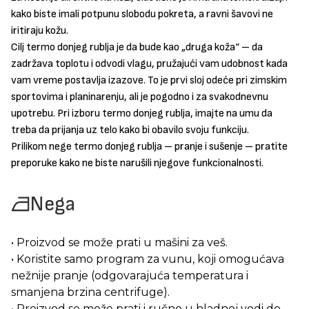
kako biste imali potpunu slobodu pokreta, a ravni šavovi ne
iritiraju kožu.
Cilj termo donjeg rublja je da bude kao „druga koža“ – da
zadržava toplotu i odvodi vlagu, pružajući vam udobnost kada
vam vreme postavlja izazove. To je prvi sloj odeće pri zimskim
sportovima i planinarenju, ali je pogodno i za svakodnevnu
upotrebu. Pri izboru termo donjeg rublja, imajte na umu da
treba da prijanja uz telo kako bi obavilo svoju funkciju.
Prilikom nege termo donjeg rublja – pranje i sušenje – pratite
preporuke kako ne biste narušili njegove funkcionalnosti.
Nega
• Proizvod se može prati u mašini za veš.
• Koristite samo program za vunu, koji omogućava
nežnije pranje (odgovarajuća temperatura i
smanjena brzina centrifuge).
• Proizvod se može prati i ručno u hladnoj vodi do