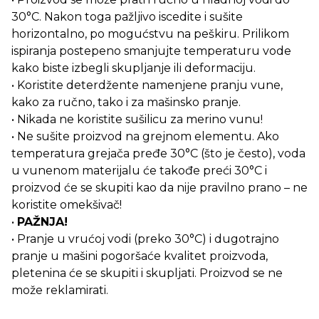
30°C. Nakon toga pažljivo iscedite i sušite
horizontalno, po mogućstvu na peškiru. Prilikom
ispiranja postepeno smanjujte temperaturu vode
kako biste izbegli skupljanje ili deformaciju.
• Koristite deterdžente namenjene pranju vune,
kako za ručno, tako i za mašinsko pranje.
• Nikada ne koristite sušilicu za merino vunu!
• Ne sušite proizvod na grejnom elementu. Ako
temperatura grejača pređe 30°C (što je često), voda
u vunenom materijalu će takođe preći 30°C i
proizvod će se skupiti kao da nije pravilno prano – ne
koristite omekšivač!
•
PAŽNJA!
• Pranje u vrućoj vodi (preko 30°C) i dugotrajno
pranje u mašini pogoršaće kvalitet proizvoda,
pletenina će se skupiti i skupljati. Proizvod se ne
može reklamirati.