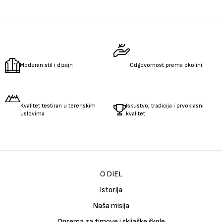
Moderan stil i dizajn
Odgovornost prema okolini
Kvalitet testiran u terenskim
Iskustvo, tradicija i prvoklasni
uslovima
kvalitet
O DIEL
Istorija
Naša misija
Oprema za timove i skijaške škole